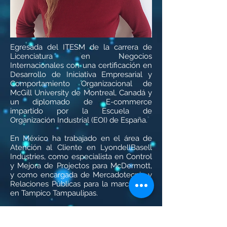
Egresada del ITESM de la carrera de
Licenciatura en Negocios
Internacionales con una certificación en
Desarrollo de Iniciativa Empresarial y
Comportamiento Organizacional de
McGill University de Montreal, Canadá y
un diplomado de E-commerce
impartido por la Escuela de
Organización Industrial (EOI) de España.
En México ha trabajado en el área de
Atención al Cliente en LyondellBasell
Industries, como especialista en Control
y Mejora de Projectos para McDermott,
y como encargada de Mercadotecnia y
Relaciones Públicas para la marca Ford
en Tampico Tampaulipas.
En Estados Unidos trabajó para Hascor
International en el área de Atención al